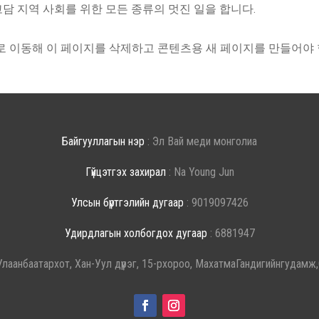
 고담 지역 사회를 위한 모든 종류의 멋진 일을 합니다.
로 이동해 이 페이지를 삭제하고 콘텐츠용 새 페이지를 만들어야
Байгууллагын нэр
: Эл Вай меди монголиа
Гүйцэтгэх захирал
: Na Young Jun
Улсын бүртгэлийн дугаар
: 9019097426
Удирдлагын холбогдох дугаар
: 6881947
Улаанбаатархот, Хан-Уул дүүрэг, 15-рхороо, МахатмаГандигийнгудам