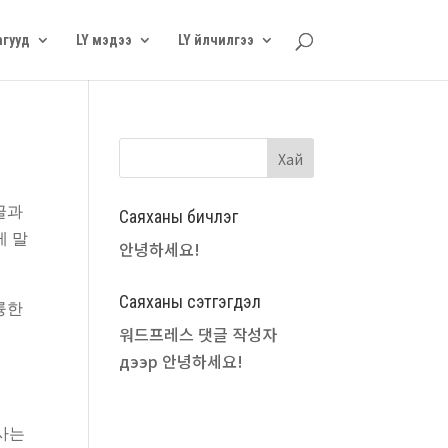
агууд
LY мэдээ
LY үйлчилгээ
글과
Саяханы бичлэг
게 말
안녕하세요!
Саяханы сэтгэгдэл
륭한
워드프레스 댓글 작성자
дээр
안녕하세요!
사는